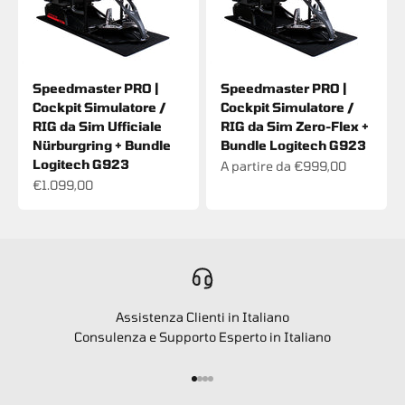
Speedmaster PRO |
Speedmaster PRO |
Cockpit Simulatore /
Cockpit Simulatore /
RIG da Sim Ufficiale
RIG da Sim Zero-Flex +
Nürburgring + Bundle
Bundle Logitech G923
Logitech G923
Prezzo scontato
A partire da €999,00
Prezzo scontato
€1.099,00
Assistenza Clienti in Italiano
Consulenza e Supporto Esperto in Italiano
Vai all'articolo 1
Vai all'articolo 2
Vai all'articolo 3
Vai all'articolo 4