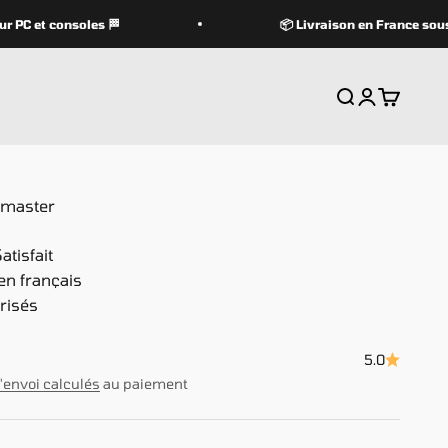
PC et consoles 🏁
📦 Livraison en France sous 3
Recherche
Connexion
Panier
dmaster
tisfait
en français
risés
5.0
d'envoi calculés
au paiement