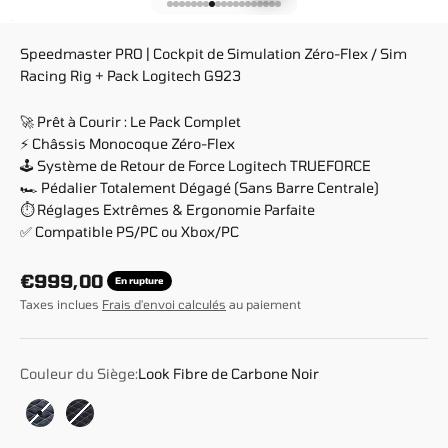
Aller à l'élément 1
Aller à l'élément 2
Aller à l'élément 3
Aller à l'élément 4
Aller à l'élément 5
Aller à l'élément 6
Aller à l'élément 7
Aller à l'élément 8
Aller à l'élément 9
Aller à l'élément 10
Aller à l'élément 11
Aller à l'élément 12
Aller à l'élément 13
Aller à l'élément 14
Aller à l'élément 15
Aller à l'élément 16
Aller à l'élément 17
Aller à l'élément 18
Aller à l'élément 19
Speedmaster PRO | Cockpit de Simulation Zéro-Flex / Sim
Racing Rig + Pack Logitech G923
🚀 Prêt à Courir : Le Pack Complet
⚡ Châssis Monocoque Zéro-Flex
🕹️ Système de Retour de Force Logitech TRUEFORCE
🏎️ Pédalier Totalement Dégagé (Sans Barre Centrale)
⏱️ Réglages Extrêmes & Ergonomie Parfaite
✅ Compatible PS/PC ou Xbox/PC
Prix de vente
€999,00
En rupture
Taxes inclues
Frais d'envoi calculés
au paiement
Couleur du Siège:
Look Fibre de Carbone Noir
Look Fibre de Carbone Noir
Race Weave Anthracite