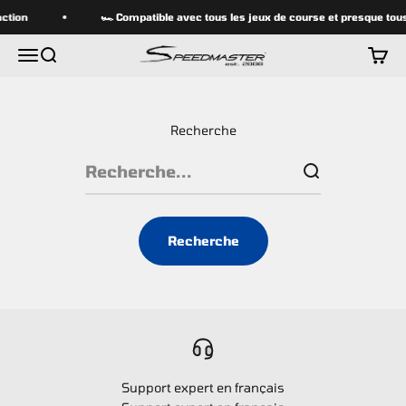
Passer au contenu
action
🏎 Compatible avec tous les jeux de course et presque tous 
speedmasterseats
Menu
Recherche
Panier
Recherche
Recherche
Support expert en français