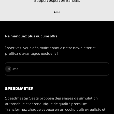
Support expert en français
Aller à l'élément 1
Aller à l'élément 2
Aller à l'élément 3
Aller à l'élément 4
Ne manquez plus aucune offre!
Inscrivez-vous dès maintenant à notre newsletter et
profitez d’avantages exclusifs !
S'inscrire
E-mail
SPEEDMASTER
Speedmaster Seats propose des sièges de simulation
automobile et aéronautique de qualité premium.
Transformez chaque espace en un cockpit ultra-réaliste et