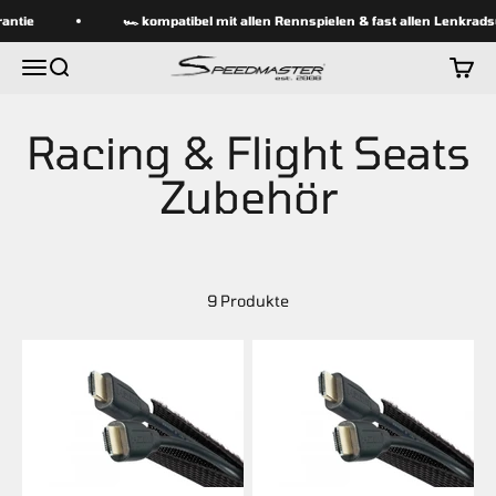
Zum Inhalt springen
antie
🏎 kompatibel mit allen Rennspielen & fast allen Lenkrad
speedmasterseats
Menü
Suche
Waren
9 Produkte