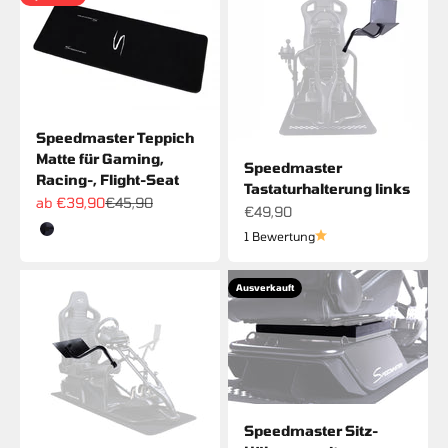
Speedmaster Teppich
Matte für Gaming,
Speedmaster
Racing-, Flight-Seat
Tastaturhalterung links
Angebot
Regulärer Preis
ab €39,90
€45,90
Angebot
€49,90
Farbe
1 Bewertung
Schwarz
Ausverkauft
Speedmaster Sitz-