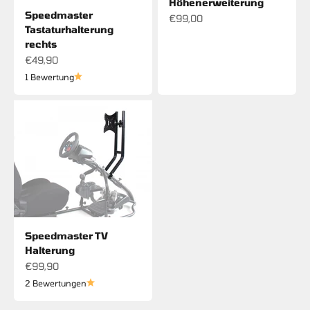
Höhenerweiterung
Speedmaster
Angebot
€99,00
Tastaturhalterung
rechts
Angebot
€49,90
1 Bewertung
Speedmaster TV
Halterung
Angebot
€99,90
2 Bewertungen