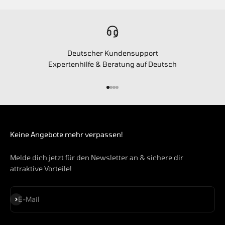
Deutscher Kundensupport
Expertenhilfe & Beratung auf Deutsch
Gehe zu Element 1
Gehe zu Element 2
Gehe zu Element 3
Gehe zu Element 4
Keine Angebote mehr verpassen!
Melde dich jetzt für den Newsletter an & sichere dir
attraktive Vorteile!
Abonnieren
E-Mail