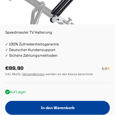
Gehe zu Element 1
Gehe zu Element 2
Speedmaster TV Halterung
✓ 100% Zufriedenheitsgarantie
✓ Deutscher Kundensupport
✓ Sichere Zahlungsmethoden
Angebot
€99,90
5.0
inkl. MwSt.
Versandkosten
werden an der Kasse berechnet
Auf Lager
In den Warenkorb