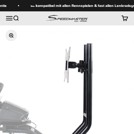
Zum Inhalt springen
tie
🏎 kompatibel mit allen Rennspielen & fast allen Lenkradsy
speedmasterseats
Menü
Suche
Waren
Bild vergrößern