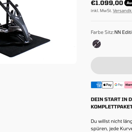
Angebot
€1.099,00
Au
inkl. MwSt.
Versandk
Farbe Sitz:
NN Edit
NN Edition Car
DEIN START IN 
KOMPLETTPAKET
Du willst nicht lä
spüren, jede Kurve