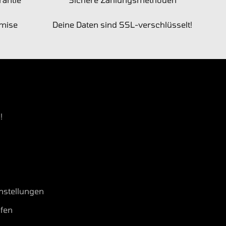
omise
Deine Daten sind SSL-verschlüsselt!
!
nstellungen
ufen