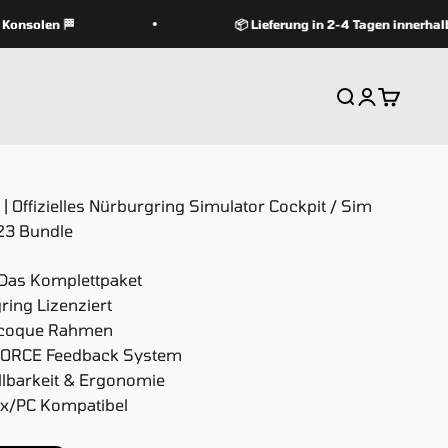
nsolen 🏁
📦 Lieferung in 2-4 Tagen innerhalb D
Suche
Anmelden
Warenko
 Offizielles Nürburgring Simulator Cockpit / Sim
23 Bundle
 Das Komplettpaket
gring Lizenziert
ocoque Rahmen
EFORCE Feedback System
llbarkeit & Ergonomie
x/PC Kompatibel