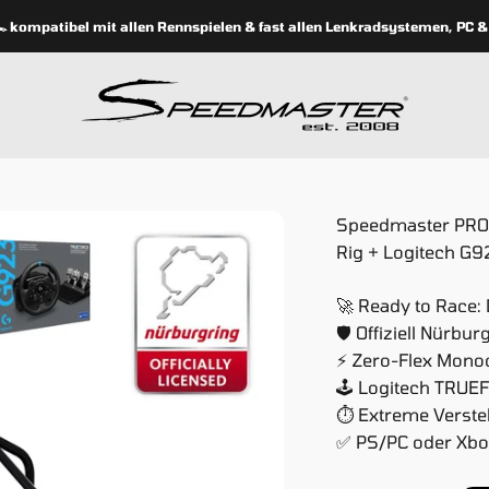
ompatibel mit allen Rennspielen & fast allen Lenkradsystemen, PC & Ko
speedmasterseats
Speedmaster PRO |
Rig + Logitech G9
🚀 Ready to Race:
🛡️ Offiziell Nürbur
⚡ Zero-Flex Mon
🕹️ Logitech TRU
⏱️ Extreme Verste
✅ PS/PC oder Xbo