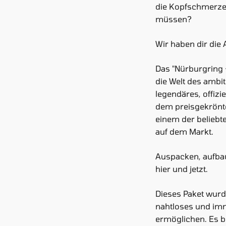
die Kopfschmerzen
müssen?
Wir haben dir di
Das "Nürburgring +
die Welt des ambi
legendäres, offizi
dem preisgekrönte
einem der belieb
auf dem Markt.
Auspacken, aufbau
hier und jetzt.
Dieses Paket wurd
nahtloses und imm
ermöglichen. Es b