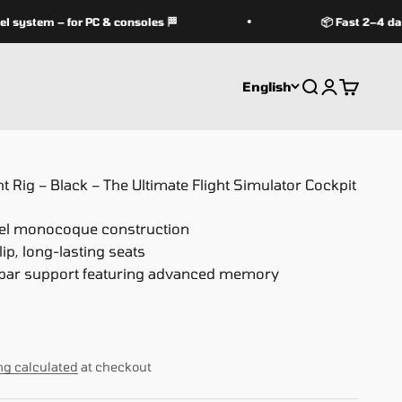
stem – for PC & consoles 🏁
📦 Fast 2–4 day d
English
Search
Login
Cart
 Rig – Black – The Ultimate Flight Simulator Cockpit
eel monocoque construction
p, long-lasting seats
ar support featuring advanced memory
ng calculated
at checkout