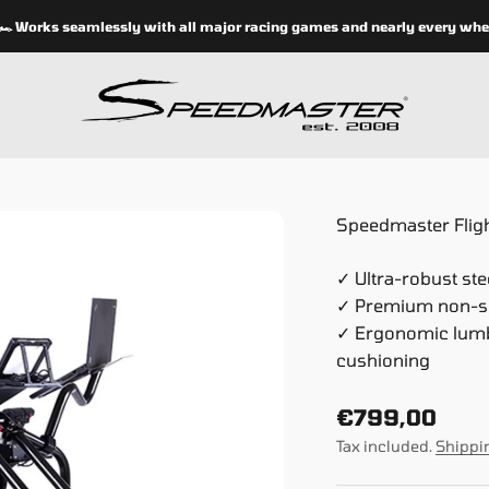
orks seamlessly with all major racing games and nearly every wheel sy
speedmasterseats
Speedmaster Flight
✓ Ultra-robust st
✓ Premium non-sli
✓ Ergonomic lumb
cushioning
Sale price
€799,00
Tax included.
Shippi