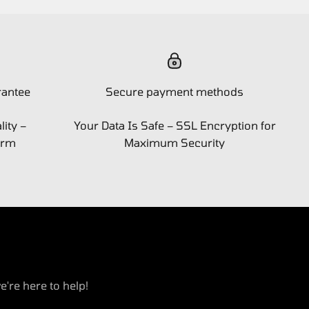
rantee
Secure payment methods
ity –
Your Data Is Safe – SSL Encryption for
orm
Maximum Security
e're here to help!