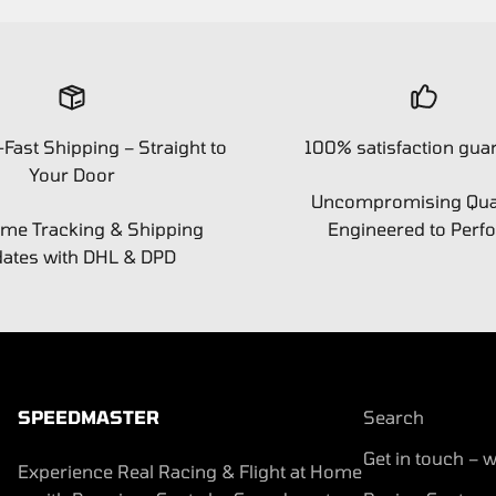
-Fast Shipping – Straight to
100% satisfaction gua
Your Door
Uncompromising Qual
ime Tracking & Shipping
Engineered to Perf
ates with DHL & DPD
SPEEDMASTER
Search
Get in touch – w
Experience Real Racing & Flight at Home